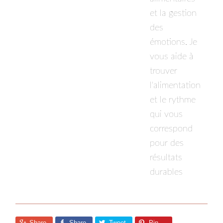
et la gestion
des
émotions. Je
vous aide à
trouver
l'alimentation
et le rythme
qui vous
correspond
pour des
résultats
durables
Share
Share
Tweet
Pin