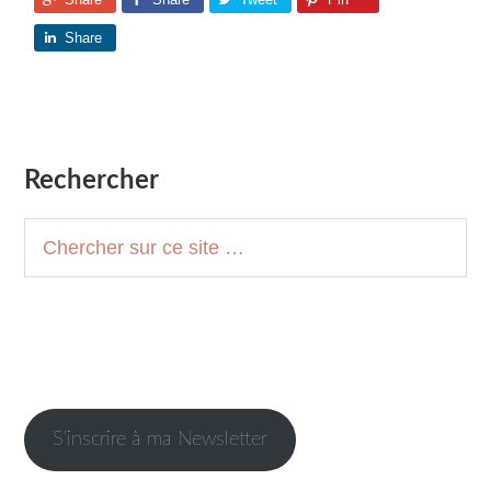
Share
Barre
Rechercher
latérale
Chercher
1
sur
ce
site
S'inscrire à ma Newsletter