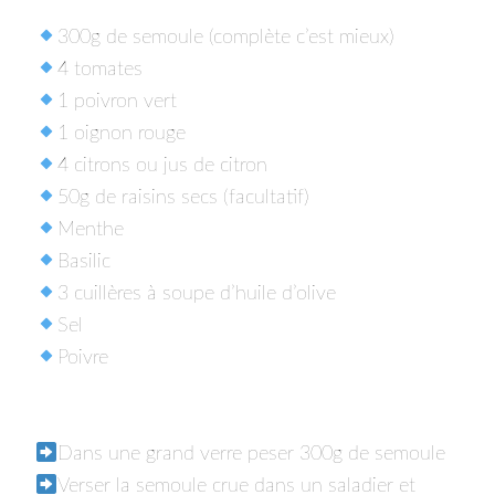
300g de semoule (complète c’est mieux)⁣
4 tomates⁣
1 poivron vert⁣
1 oignon rouge⁣
4 citrons ou jus de citron⁣
50g de raisins secs (facultatif)⁣
Menthe⁣
Basilic⁣
3 cuillères à soupe d’huile d’olive⁣
Sel⁣
Poivre⁣
Dans une grand verre peser 300g de semoule⁣
Verser la semoule crue dans un saladier et