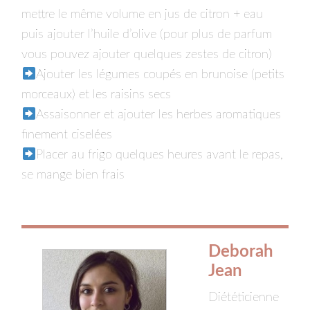
mettre le même volume en jus de citron + eau
puis ajouter l’huile d’olive (pour plus de parfum
vous pouvez ajouter quelques zestes de citron)⁣
Ajouter les légumes coupés en brunoise (petits
morceaux) et les raisins secs⁣
Assaisonner et ajouter les herbes aromatiques
finement ciselées⁣
Placer au frigo quelques heures avant le repas,
se mange bien frais⁣
Deborah
Jean
Diététicienne