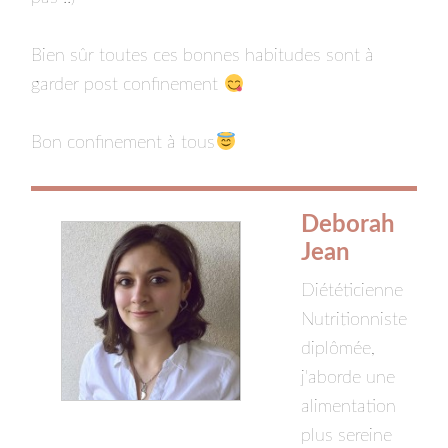
Bien sûr toutes ces bonnes habitudes sont à
garder post confinement
Bon confinement à tous
Deborah
Jean
Diététicienne
Nutritionniste
diplômée,
j'aborde une
alimentation
plus sereine