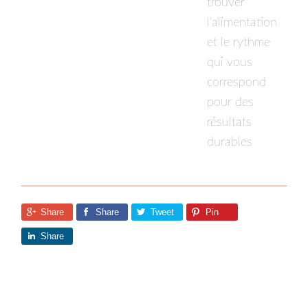
trouver
l'alimentation
et le rythme
qui vous
correspond
pour des
résultats
durables
Share
Share
Tweet
Pin
Share