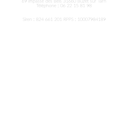
69 impasse des Bels 31660
Buzet sur Tarn
Téléphone :
06 22 15 81 98
Siren : 824 661 201 RPPS : 10007984189